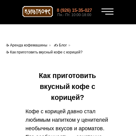
8 (926) 15-35-027
Пн.- Пт. 10:00-18:00
☕ Аренда кофемашины
»
✍ Блог
»
☕ Как приготовить вкусный кофе с корицей?
АРЕНДА
СОРТА
О
КОФЕ 
КОФЕМАШИН
КОФЕ
КОМПА
Как приготовить
вкусный кофе с
корицей?
Кофе с корицей давно стал
любимым напитком у ценителей
ЗАКАЗАТЬ ЗВОНОК
Email:
необычных вкусов и ароматов.
zakaz@kultkofe.ru